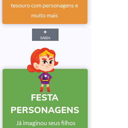
tesouro com personagens e
muito mais
SAIBA
FESTA
PERSONAGENS
Já imaginou seus filhos