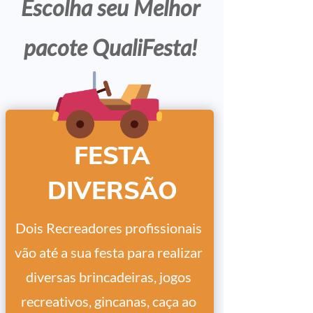
Escolha seu Melhor
pacote QualiFesta!
FESTA
DIVERSÃO
Dois Recreadores profissionais
vão até a sua festa para realizar
diversas brincadeiras, jogos
recreativos, gincanas, caça ao