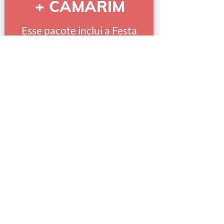
+ CAMARIM
Esse pacote inclui a Festa
Diversão
+ 1 hora com um camarim da
sua escolha
SAIBA