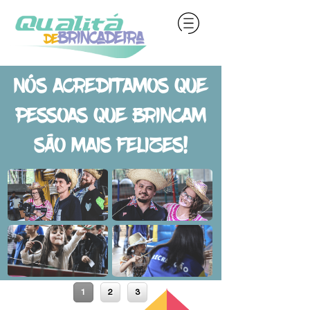
NÓs AcreditAmOs QUe
pessOAs QUe brincAm
sãO mAis felizes!
1
2
3